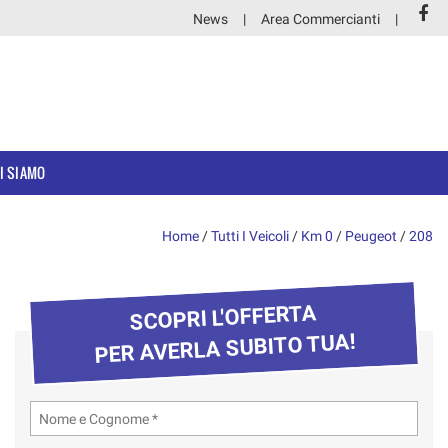
News
Area Commercianti
I SIAMO
Home
/
Tutti I Veicoli
/
Km 0
/
Peugeot
/
208
SCOPRI L'OFFERTA
PER AVERLA SUBITO TUA!