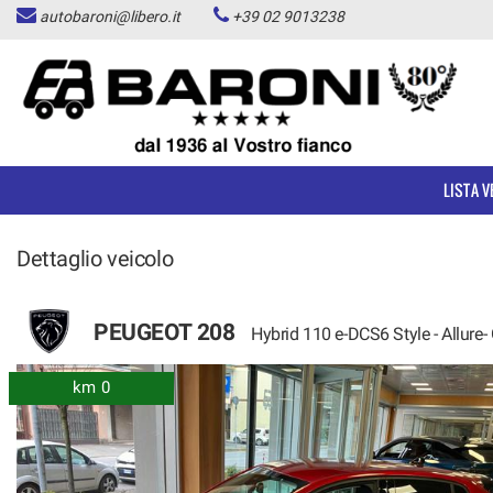
autobaroni@libero.it
+39 02 9013238
LISTA VEICOLI
ACQUISTIAMO USATO
ASSISTENZA
LISTA V
CONTATTI
Dettaglio veicolo
CHI SIAMO
PEUGEOT 208
Hybrid 110 e-DCS6 Style - Allure-
NEWS
km 0
AREA COMMERCIANTI