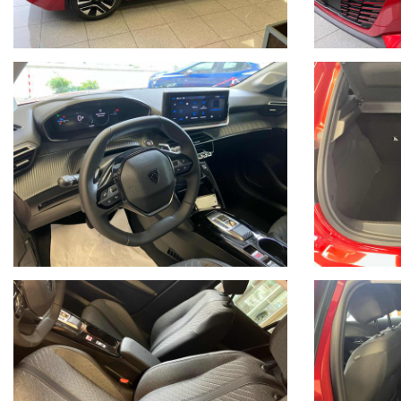
NB: prezzi esposti REALI, da aggiungere spesa intestazione e precons
Alcune Vetture proposte visibili in sede.
per informazioni
02 9013238 ufficio vendite
autobaroni@libero.it
371 1786097 whatsapp