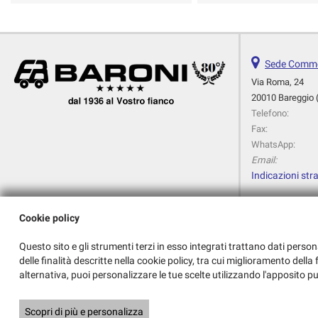
Sede Comme
Via Roma, 24
20010 Bareggio 
Telefono:
Fax:
WhatsApp:
Email:
Indicazioni stra
Assistenza
Cookie policy
Via Don Luigi Stu
20010 Bareggio 
Questo sito e gli strumenti terzi in esso integrati trattano dati person
Telefono:
delle finalità descritte nella cookie policy, tra cui miglioramento dell
Email:
alternativa, puoi personalizzare le tue scelte utilizzando l'apposito p
Copyright © 2026 GestionaleAuto.com S.r.l., Tutti i diritti riservati -
Legg
Scopri di più e personalizza