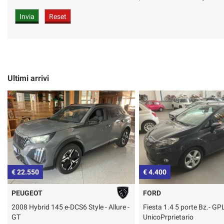
Ultimi arrivi
€ 4.400
€ 13.500
FORD
FIAT
Fiesta 1.4 5 porte Bz.- GPL -
500C 1.2 60° Pelle - C Lega
UnicoPrprietario
AUTOMATICA