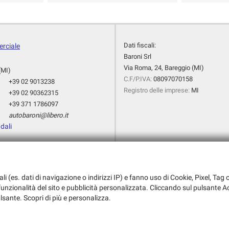
Dati fiscali:
rciale
Baroni Srl
Via Roma, 24, Bareggio (MI)
(MI)
C.F/P.IVA:
08097070158
+39 02 9013238
Registro delle imprese:
MI
+39 02 90362315
+39 371 1786097
autobaroni@libero.it
dali
rzo, 9
(MI)
ali (es. dati di navigazione o indirizzi IP) e fanno uso di Cookie, Pixel, Ta
+39 02 90361194
a funzionalità del sito e pubblicità personalizzata. Cliccando sul pulsante Ac
baroni.peugeot@hotmail.it
ulsante. Scopri di più e personalizza.
i l'informativa sulla privacy
-
Cookie Policy