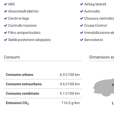
ABS
Airbag laterali
Alzacristalli elettrici
Autoradio
Cerchi in lega
Chiusura centraliz
Controllo trazione
Cruise Control
Filtro antiparticolato
Immobilizzatore el
Sedile posteriore sdoppiato
Servosterzo
Consumi
Dimensioni es
Consumo urbano
6.0 l/100 km
Consumo extraurbano
4.6 l/100 km
P
Consumo combinato
5.1 l/100 km
Emissioni CO
116.0 g/km
L
2