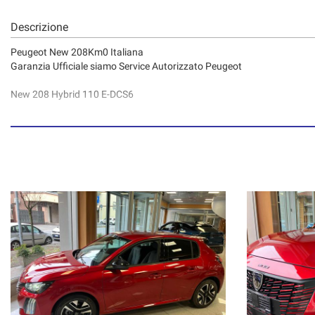
Descrizione
Peugeot New 208Km0 Italiana
Garanzia Ufficiale siamo Service Autorizzato Peugeot
New 208 Hybrid 110 E-DCS6
Style da € 19.250,00 Bianco + Grigio
Business da € 20.150,00 Grigio + Nero perla
Allure 110cv Hybrid € 21.950,00 Nero + Rosso + Bianco
Allure 145cv Hybrid € 21.250,00 Bianco
GT 145cv Hybrid da € 24.150 Rosso Elixir + Giallo + Bianco + Grigio