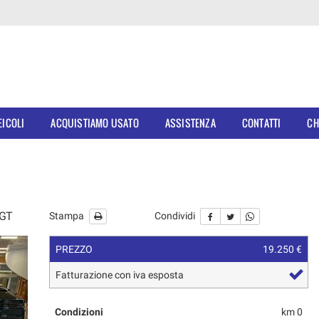
EICOLI
ACQUISTIAMO USATO
ASSISTENZA
CONTATTI
CH
 GT
Stampa
Condividi
PREZZO
19.250 €
Fatturazione con iva esposta
Condizioni
km 0