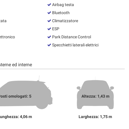
Airbag testa
Bluetooth
zata
Climatizzatore
ESP
ettronico
Park Distance Control
Specchietti laterali elettrici
terne ed interne
osti omologati: 5
Altezza: 1,43 m
unghezza: 4,06 m
Larghezza: 1,75 m