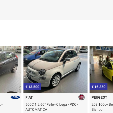
€ 16.350
€ 2.880
PEUGEOT
FORD
 - PDC -
208 100cv Benzina - Style - Giallo +
Fiesta 1.2 16
Bianco