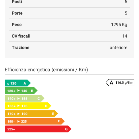
Posti
5
Porte
5
Peso
1295 Kg
CV fiscali
14
Trazione
anteriore
Efficienza energetica (emissioni / Km)
116.0 g/Km