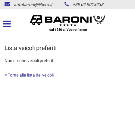
autobaroni@libero.it
+39 02 9013238
LISTA VEICOLI
ACQUISTIAMO USATO
ASSISTENZA
Lista veicoli preferiti
Non ci sono veicoli preferiti.
CONTATTI
Torna alla lista dei veicoli
CHI SIAMO
NEWS
AREA COMMERCIANTI