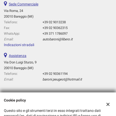
Sede Commerciale
Via Roma, 24
20010 Bareggio (MI)
Telefono:
+39 02 9013238
Fax:
+39 02 90362315
WhatsApp:
+39 371 1786097
Email:
autobaroni@libero.it
Indicazioni stradali
Assistenza
Via Don Luigi Sturzo, 9
20010 Bareggio (MI)
Telefono:
+39 02 90361194
Email:
baroni.peugeot@hotmail.it
Dati fiscali:
Cookie policy
Baroni Srl
Via Roma, 24, Bareggio (MI)
Questo sito e gli strumenti terzi in esso integrati trattano dati
C.F/P.IVA:
08097070158
personali (es. dati di navigazione o indirizzi IP) e fanno uso di