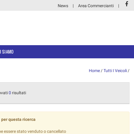
News
Area Commercianti
I SIAMO
Home
/
Tutti I Veicoli
/
ovati
0
risultati
 per questa ricerca
be essere stato venduto o cancellato