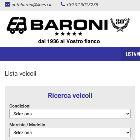
autobaroni@libero.it
+39 02 9013238
LISTA VEICOLI
ACQUISTIAMO USATO
ASSISTENZA
LISTA V
CONTATTI
Lista veicoli
CHI SIAMO
Ricerca veicoli
NEWS
Condizioni
AREA COMMERCIANTI
Marchio / Modello